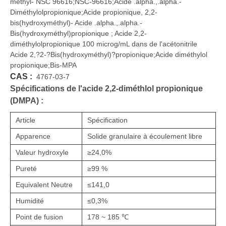
méthyl- NSC 96616;NSC-96616;Acide .alpha.,.alpha.-
Diméthylolpropionique;Acide propionique, 2,2-
bis(hydroxyméthyl)- Acide .alpha.,.alpha.-
Bis(hydroxyméthyl)propionique ; Acide 2,2-
diméthylolpropionique 100 microg/mL dans de l'acétonitrile
Acide 2,?2-?Bis(hydroxyméthyl)?propionique;Acide diméthylol
propionique;Bis-MPA
CAS :
4767-03-7
Spécifications de l'acide 2,2-diméthlol propionique
(DMPA) :
Article
Spécification
Apparence
Solide granulaire à écoulement libre
Valeur hydroxyle
≥24,0%
Pureté
≥99 %
Equivalent Neutre
≤141,0
Humidité
≤0,3%
Point de fusion
178 ~ 185 ℃