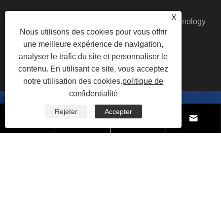
X
Copyright© 2024 Hangzhou Tongge Energy Technology
Nous utilisons des cookies pour vous offrir
Co., Ltd. Tous droits réservés.
une meilleure expérience de navigation,
Links
|
Sitemap
|
RSS
|
XML
|
politique de
analyser le trafic du site et personnaliser le
confidentialité
|
contenu. En utilisant ce site, vous acceptez
notre utilisation des cookies.
politique de
confidentialité
Rejeter
Accepter
Contactez-nous




Tél:
+86-571-88099850
Mobile:
+86-18857878591
Fax: +86-571-81693899
E-mail:
joan@qtqchem.com