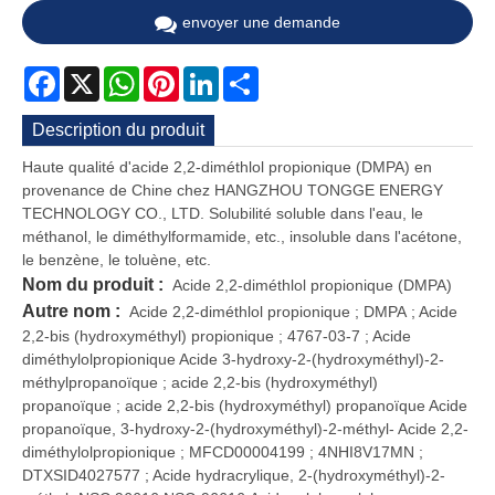
envoyer une demande
Facebook
X
WhatsApp
Pinterest
LinkedIn
Share
Description du produit
Haute qualité d'acide 2,2-diméthlol propionique (DMPA) en
provenance de Chine chez HANGZHOU TONGGE ENERGY
TECHNOLOGY CO., LTD. Solubilité soluble dans l'eau, le
méthanol, le diméthylformamide, etc., insoluble dans l'acétone,
le benzène, le toluène, etc.
Nom du produit :
Acide 2,2-diméthlol propionique (DMPA)
Autre nom :
Acide 2,2-diméthlol propionique ; DMPA ; Acide
2,2-bis (hydroxyméthyl) propionique ; 4767-03-7 ; Acide
diméthylolpropionique Acide 3-hydroxy-2-(hydroxyméthyl)-2-
méthylpropanoïque ; acide 2,2-bis (hydroxyméthyl)
propanoïque ; acide 2,2-bis (hydroxyméthyl) propanoïque Acide
propanoïque, 3-hydroxy-2-(hydroxyméthyl)-2-méthyl- Acide 2,2-
diméthylolpropionique ; MFCD00004199 ; 4NHI8V17MN ;
DTXSID4027577 ; Acide hydracrylique, 2-(hydroxyméthyl)-2-